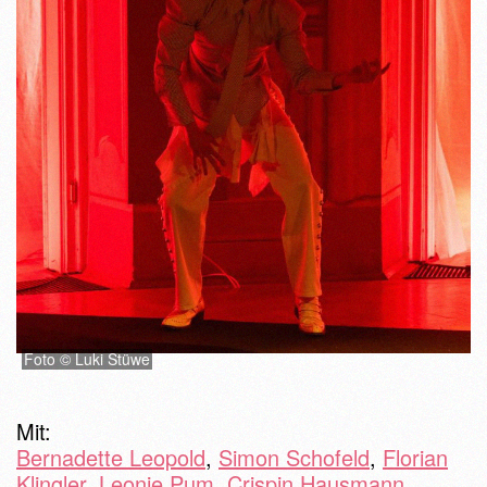
Foto © Luki Stüwe
Mit:
Bernadette Leopold
,
Simon Schofeld
,
Florian
Klingler
,
Leonie Pum
,
Crispin Hausmann
,