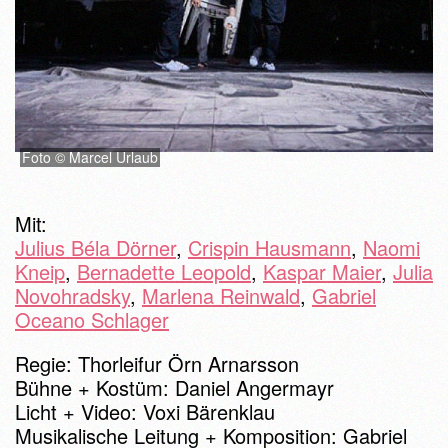
Foto © Marcel Urlaub
Mit:
Julius Béla Dörner
,
Crispin Hausmann
,
Naomi
Kneip
,
Bernadette Leopold
,
Kaspar Maier
,
Julia
Novohradsky
,
Marlena Reinwald
,
Gabriel
Oceano Schlager
Regie: Thorleifur Örn Arnarsson
Bühne + Kostüm: Daniel Angermayr
Licht + Video: Voxi Bärenklau
Musikalische Leitung + Komposition: Gabriel