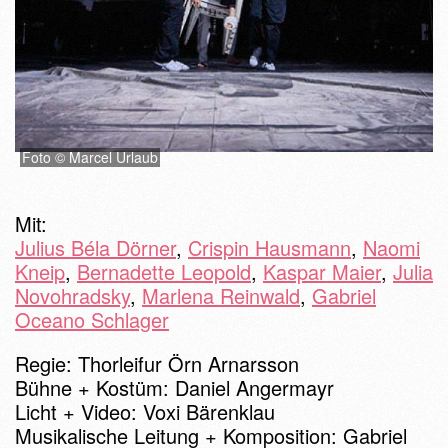
Foto © Marcel Urlaub
Mit:
Julius Béla Dörner
,
Crispin Hausmann
,
Naomi
Kneip
,
Bernadette Leopold
,
Kaspar Maier
,
Julia
Novohradsky
,
Marlena Reinwald
,
Gabriel
Oceano Schlager
Regie: Thorleifur Örn Arnarsson
Bühne + Kostüm: Daniel Angermayr
Licht + Video: Voxi Bärenklau
Musikalische Leitung + Komposition: Gabriel