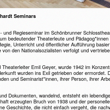
nhardt Seminars
el- und Regieseminar im Schönbrunner Schlossthe
ium bedeutender Theaterleute und Pädagog*innen 
gie, Unterricht und öffentlicher Aufführung basie
von den Nationalsozialisten verfolgt und vertriebe
d Theaterleiter Emil Geyer, wurde 1942 im Konzen
Herkunft wurden ins Exil getrieben oder ermordet.
den und Seminarist*innen, ihrer Person, ihrer Arbe
 und Dokumenten, wandelnd, entsteht ein lebendige
ft erzeugten Bruch von 1938 und der personellen w
ine Geschichte, die nicht einfach vergeht, die nac