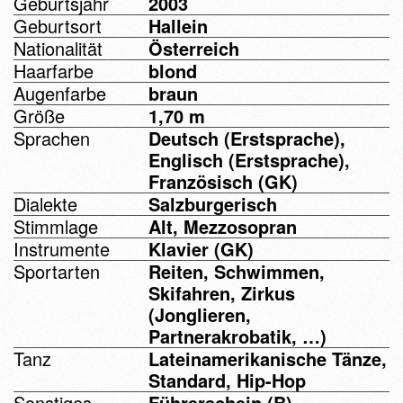
Geburtsjahr
2003
Geburtsort
Hallein
Nationalität
Österreich
Haarfarbe
blond
Augenfarbe
braun
Größe
1,70 m
Sprachen
Deutsch (Erstsprache),
Englisch (Erstsprache),
Französisch (GK)
Dialekte
Salzburgerisch
Stimmlage
Alt, Mezzosopran
Instrumente
Klavier (GK)
Sportarten
Reiten, Schwimmen,
Skifahren, Zirkus
(Jonglieren,
Partnerakrobatik, …)
Tanz
Lateinamerikanische Tänze,
Standard, Hip-Hop
Sonstiges
Führerschein (B),