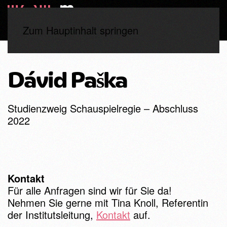
Zum Hauptinhalt springen
Start
Studierende
Abschluss 2022
Dávid Paška
Dávid Paška
Studienzweig Schauspielregie – Abschluss
2022
Kontakt
Für alle Anfragen sind wir für Sie da!
Nehmen Sie gerne mit Tina Knoll, Referentin
der Institutsleitung,
Kontakt
auf.