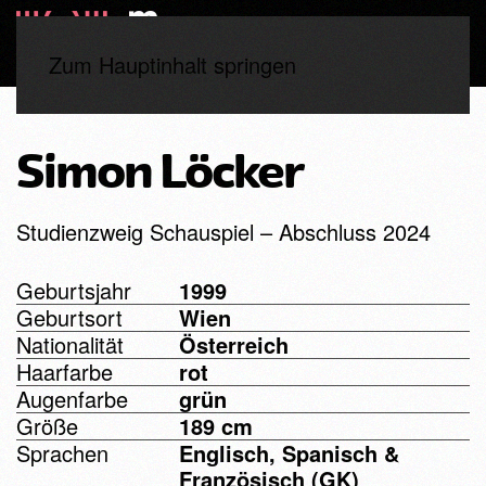
Zum Hauptinhalt springen
Start
Studierende
Abschluss 2024
Simon Löcker
Simon Löcker
Studienzweig Schauspiel – Abschluss 2024
Geburtsjahr
1999
Geburtsort
Wien
Nationalität
Österreich
Haarfarbe
rot
Augenfarbe
grün
Größe
189 cm
Sprachen
Englisch, Spanisch &
Französisch (GK)