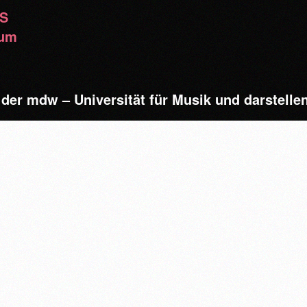
RS
sum
 der mdw – Universität für Musik und darstell