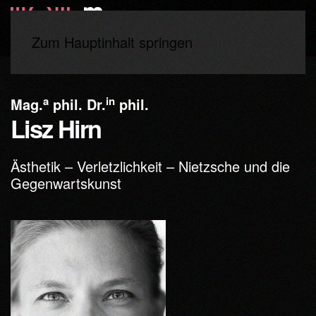
Zum Hauptinhalt springen
Start
Lehrende
a
in
Mag.
phil. Dr.
phil.
Lisz Hirn
Ästhetik – Verletzlichkeit – Nietzsche und die
Gegenwartskunst